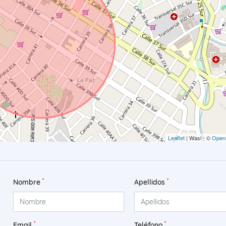
Leaflet
| Wasi - ©
Open
*
*
Nombre
Apellidos
*
*
Email
Teléfono