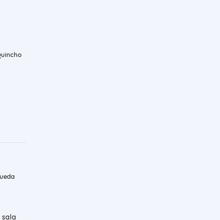
Quincho
queda
 sala