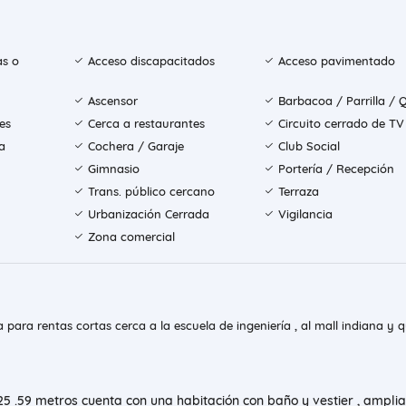
as o
Acceso discapacitados
Acceso pavimentado
Ascensor
Barbacoa / Parrilla / 
es
Cerca a restaurantes
Circuito cerrado de TV
a
Cochera / Garaje
Club Social
Gimnasio
Portería / Recepción
Trans. público cercano
Terraza
Urbanización Cerrada
Vigilancia
Zona comercial
a para rentas cortas cerca a la escuela de ingeniería , al mall indiana y 
125 .59 metros cuenta con una habitación con baño y vestier , amplia