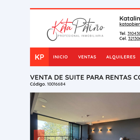
Katali
katapbie
Tel.
31043
Cel.
32130
KP
INICIO
VENTAS
ALQUILERES
VENTA DE SUITE PARA RENTAS C
Código.
10016684