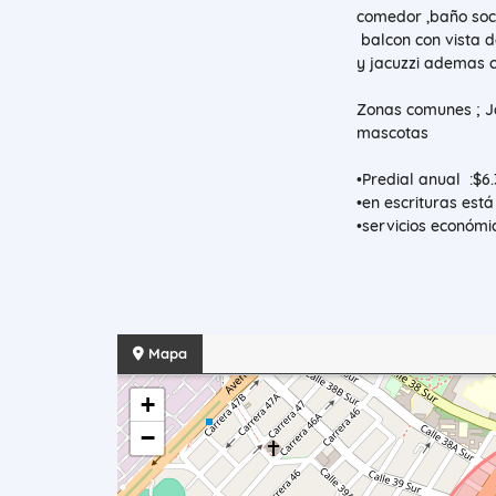
comedor ,baño soci
balcon con vista d
y jacuzzi ademas c
Zonas comunes ; Ja
mascotas
•Predial anual :$6.
•en escrituras est
•servicios económi
Mapa
+
−