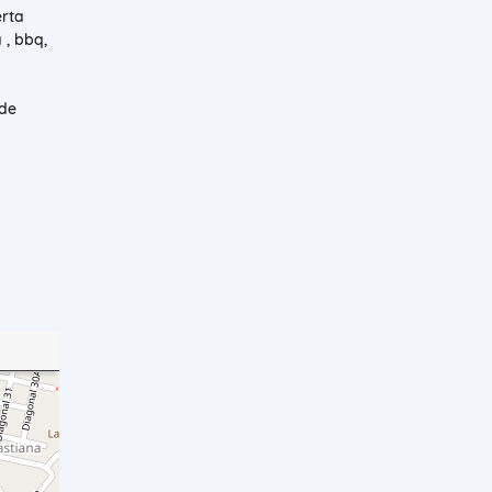
erta
 , bbq,
 de