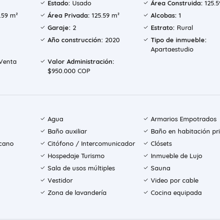
Estado:
Usado
Área Construida:
125.5
.59 m²
Área Privada:
125.59 m²
Alcobas:
1
Garaje:
2
Estrato:
Rural
Año construcción:
2020
Tipo de inmueble:
Apartaestudio
Venta
Valor Administración:
$950.000 COP
Agua
Armarios Empotrados
Baño auxiliar
Baño en habitación pri
icano
Citófono / Intercomunicador
Clósets
Hospedaje Turismo
Inmueble de Lujo
Sala de usos múltiples
Sauna
Vestidor
Video por cable
Zona de lavandería
Cocina equipada