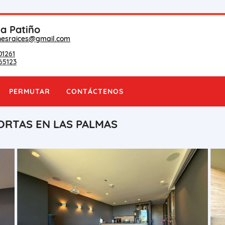
na Patiño
nesraices@gmail.com
01261
65123
PERMUTAR
CONTÁCTENOS
ORTAS EN LAS PALMAS