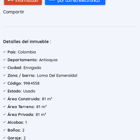
información
por correo electrónico
Compartir
Detalles del inmueble :
País:
Colombia
Departamento:
Antioquia
Ciudad:
Envigado
Zona / barrio:
Loma Del Esmeraldal
Código:
9984558
Estado:
Usado
Área Construida:
81 m²
Área Terreno:
81 m²
Área Privada:
81 m²
Alcobas:
1
Baños:
2
Garaje:
2