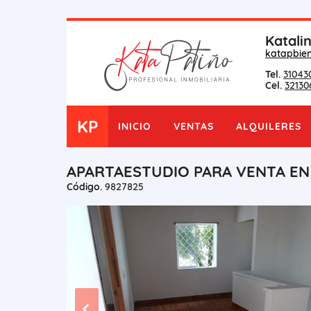
Katali
katapbie
Tel.
31043
Cel.
32130
KP
INICIO
VENTAS
ALQUILERES
APARTAESTUDIO PARA VENTA E
Código.
9827825