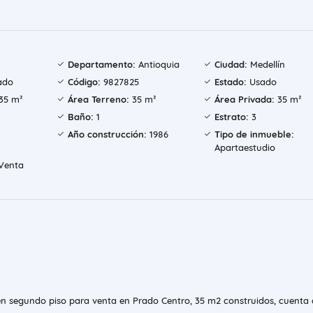
Departamento:
Antioquia
Ciudad:
Medellín
ado
Código:
9827825
Estado:
Usado
35 m²
Área Terreno:
35 m²
Área Privada:
35 m²
Baño:
1
Estrato:
3
Año construcción:
1986
Tipo de inmueble:
Apartaestudio
Venta
en segundo piso para venta en Prado Centro, 35 m2 construidos, cuenta 