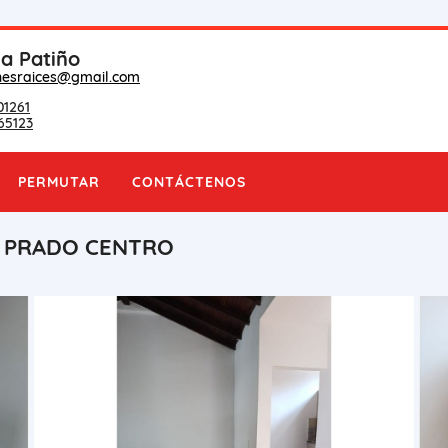
na Patiño
nesraices@gmail.com
01261
65123
PERMUTAR
CONTÁCTENOS
N PRADO CENTRO