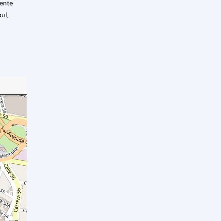
lente
ul,