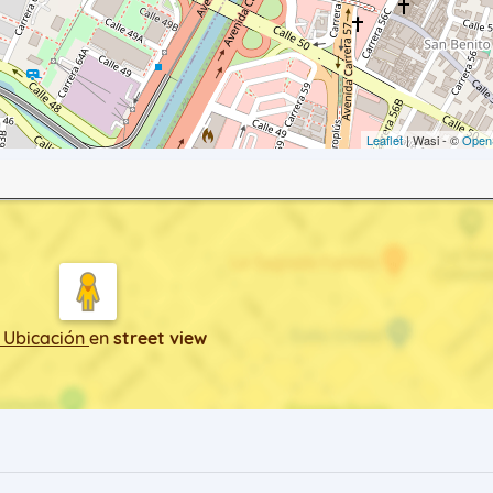
Leaflet
| Wasi - ©
Open
 Ubicación
en
street view