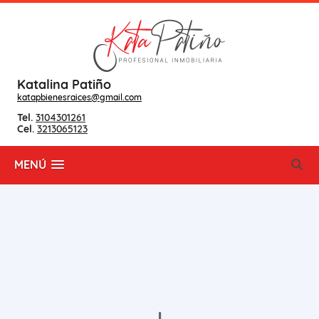
Katalina Patiño
katapbienesraices@gmail.com
Tel.
3104301261
Cel.
3213065123
MENÚ