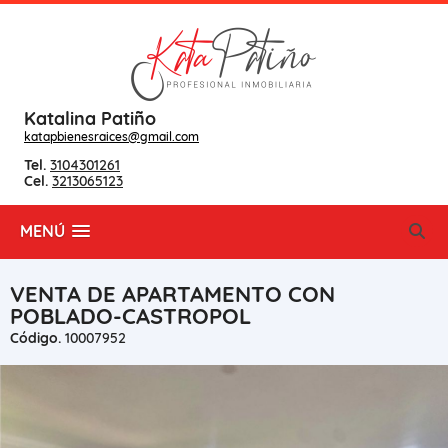
Katalina Patiño
katapbienesraices@gmail.com
Tel.
3104301261
Cel.
3213065123
MENÚ
VENTA DE APARTAMENTO CON
POBLADO-CASTROPOL
Código.
10007952