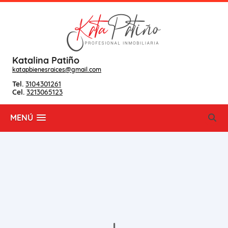
Katalina Patiño
katapbienesraices@gmail.com
Tel.
3104301261
Cel.
3213065123
MENÚ