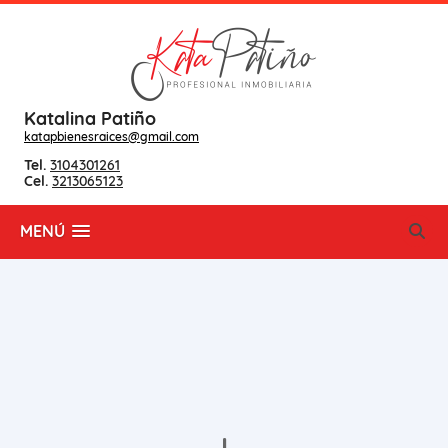
Katalina Patiño
katapbienesraices@gmail.com
Tel.
3104301261
Cel.
3213065123
MENÚ