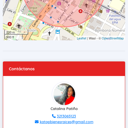
200 m
500 ft
Leaflet
| Wasi - ©
OpenStreetMap
Contáctanos
Catalina Patiño
3213065123
katapbienesraices@gmail.com