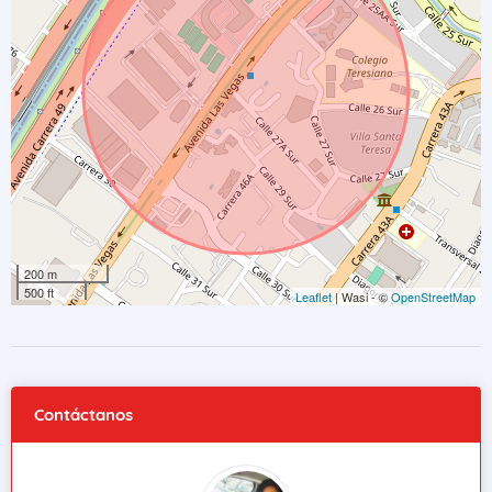
200 m
500 ft
Leaflet
| Wasi - ©
OpenStreetMap
Contáctanos