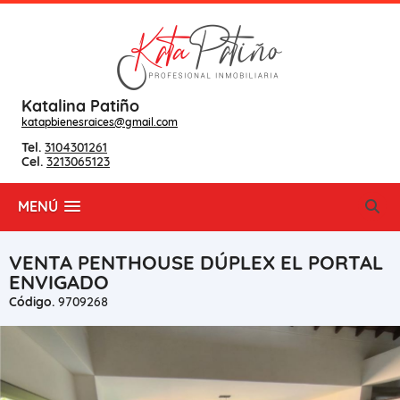
Katalina Patiño
katapbienesraices@gmail.com
Tel.
3104301261
Cel.
3213065123
MENÚ
VENTA PENTHOUSE DÚPLEX EL PORTAL
ENVIGADO
Código.
9709268