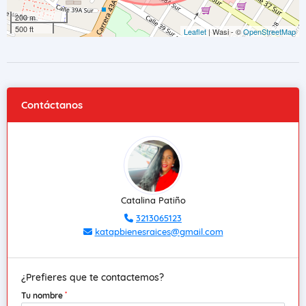
200 m
500 ft
Leaflet
| Wasi - ©
OpenStreetMap
Contáctanos
Catalina Patiño
3213065123
katapbienesraices@gmail.com
¿Prefieres que te contactemos?
*
Tu nombre