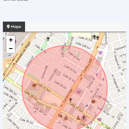
Mapa
+
−