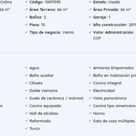
Colina
Código:
10011595
Estado:
Usado
66 m²
Área Terreno:
66 m²
Área Privada:
66 m²
Baños:
2
Garaje:
1
Pisos:
15
Año construcción:
201
:
Tipo de negocio:
Venta
Valor Administración:
COP
Agua
Armarios Empotrados
Baño auxiliar
Baño en habitación pri
Clósets
Cocina integral
Doble Ventana
Electricidad
Suelo de cerámica / mármol
Vista panorámica
ía
Cocina equipada
Cocina tipo americano
Hall de alcobas
Horno
Reformado
Sala de usos múltiples
Turco