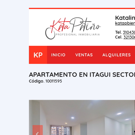
Katali
katapbie
Tel.
31043
Cel.
32130
KP
INICIO
VENTAS
ALQUILERES
APARTAMENTO EN ITAGUI SECTO
Código.
10011595