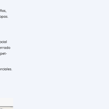
ños,
ropas.
ocial
cerrado
(pet-
rciales.