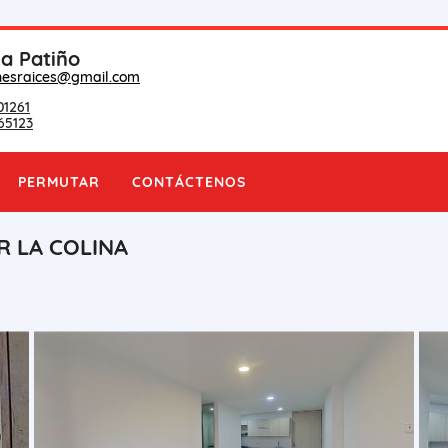
na Patiño
nesraices@gmail.com
01261
65123
PERMUTAR
CONTÁCTENOS
R LA COLINA