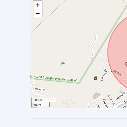
+
−
200 m
500 ft