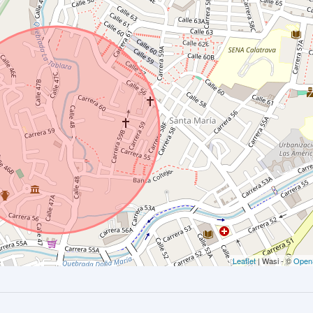
Leaflet
| Wasi - ©
Open