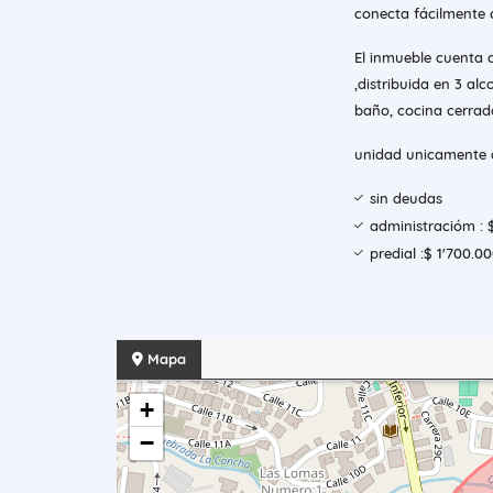
conecta fácilmente c
El inmueble cuenta 
,distribuida en 3 alc
baño, cocina cerrad
unidad unicamente c
sin deudas
administracióm : 
predial :$ 1'700.0
Mapa
+
−