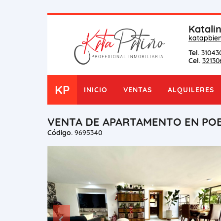
Katali
katapbie
Tel.
31043
Cel.
32130
KP
INICIO
VENTAS
ALQUILERES
VENTA DE APARTAMENTO EN PO
Código.
9695340