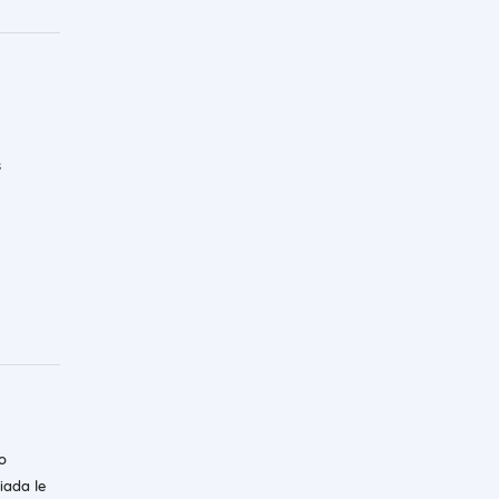
s
o
iada le