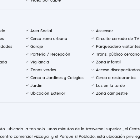
Video por cable
ado
Área Social
Ascensor
es
Cerca zona urbana
Circuito cerrado de TV
sidades
Garaje
Parqueadero visitante
Portería / Recepción
Trans. público cercano
rada
Vigilancia
Zona infantil
Zonas verdes
Acceso discapacitados
Cerca a Jardines y Colegios
Cerca a restaurantes
Jardín
Luz en la tarde
Ubicación Exterior
Zona campestre
o ubicado a tan solo unos minutos de la trasversal superior , el Centr
,centro comercial vizcaya y el Parque El Poblado, esta ubicación privileg