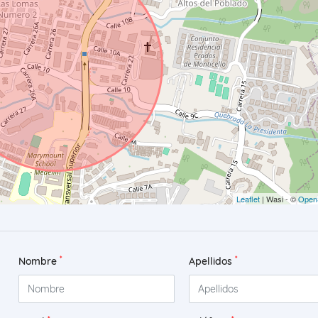
Leaflet
| Wasi - ©
Open
*
*
Nombre
Apellidos