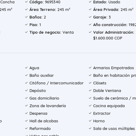
 Concha
Código:
9695340
Estado:
Usado
245 m²
Área Terreno:
245 m²
Área Privada:
245 m²
Baños:
2
Garaje:
3
Piso:
1
Año construcción:
198
:
Tipo de negocio:
Venta
Valor Administración:
$1.600.000 COP
Agua
Armarios Empotrados
Baño auxiliar
Baño en habitación pri
Citófono / Intercomunicador
Clósets
Depósito
Doble Ventana
Gas domiciliario
Suelo de cerámica / 
Zona de lavandería
Cocina equipada
Despensa
Extractor
o
Hall de alcobas
Horno
Reformado
Sala de usos múltiples