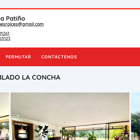
na Patiño
nesraices@gmail.com
01261
65123
PERMUTAR
CONTÁCTENOS
BLADO LA CONCHA