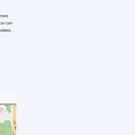
rraza
icio con
lelos .