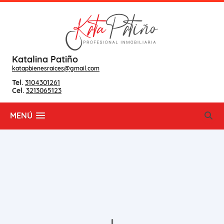
Katalina Patiño
katapbienesraices@gmail.com
Tel.
3104301261
Cel.
3213065123
MENÚ