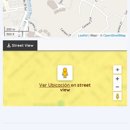
200 m
500 ft
Leaflet
| Wasi - ©
OpenStreetMap
Street View
Ver Ubicación
en
street
view