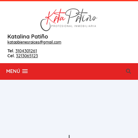
Katalina Patiño
katapbienesraices@gmail.com
Tel.
3104301261
Cel.
3213065123
MENÚ