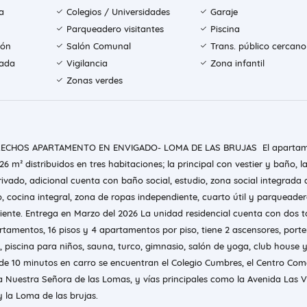
a
Colegios / Universidades
Garaje
Parqueadero visitantes
Piscina
ión
Salón Comunal
Trans. público cercano
rada
Vigilancia
Zona infantil
Zonas verdes
RECHOS APARTAMENTO EN ENVIGADO- LOMA DE LAS BRUJAS El aparta
26 m² distribuidos en tres habitaciones; la principal con vestier y baño, l
ivado, adicional cuenta con baño social, estudio, zona social integrada 
, cocina integral, zona de ropas independiente, cuarto útil y parqueade
niente. Entrega en Marzo del 2026 La unidad residencial cuenta con dos t
tamentos, 16 pisos y 4 apartamentos por piso, tiene 2 ascensores, porte
, piscina para niños, sauna, turco, gimnasio, salón de yoga, club house 
e 10 minutos en carro se encuentran el Colegio Cumbres, el Centro Come
sia Nuestra Señora de las Lomas, y vías principales como la Avenida Las V
 la Loma de las brujas.