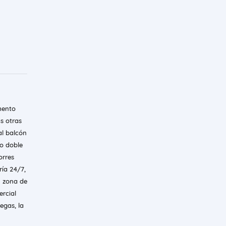
mento
as otras
al balcón
ro doble
orres
ría 24/7,
y zona de
rcial
egas, la