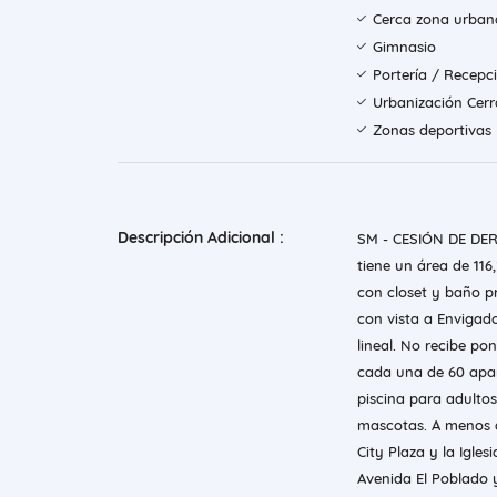
Cerca zona urban
Gimnasio
Portería / Recepc
Urbanización Cer
Zonas deportivas
Descripción Adicional :
SM - CESIÓN DE DE
tiene un área de 116,
con closet y baño pr
con vista a Envigado
lineal. No recibe po
cada una de 60 apar
piscina para adultos
mascotas. A menos d
City Plaza y la Igle
Avenida El Poblado y