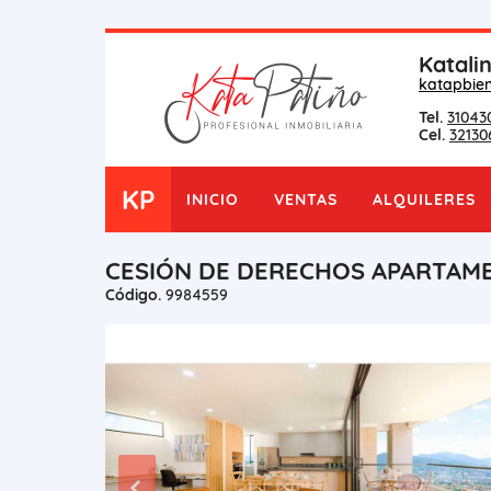
Katali
katapbie
Tel.
31043
Cel.
32130
KP
INICIO
VENTAS
ALQUILERES
CESIÓN DE DERECHOS APARTAME
Código.
9984559