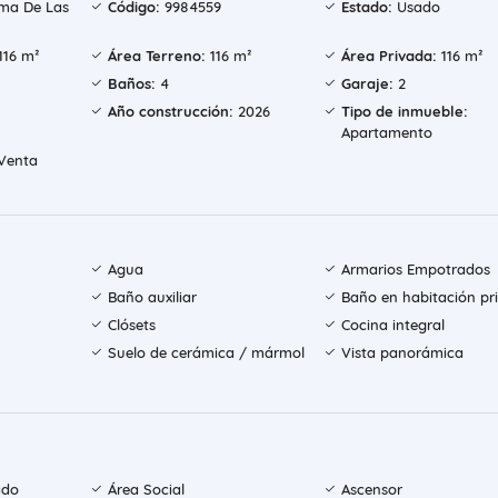
ma De Las
Código:
9984559
Estado:
Usado
116 m²
Área Terreno:
116 m²
Área Privada:
116 m²
Baños:
4
Garaje:
2
Año construcción:
2026
Tipo de inmueble:
Apartamento
Venta
Agua
Armarios Empotrados
Baño auxiliar
Baño en habitación pri
Clósets
Cocina integral
Suelo de cerámica / mármol
Vista panorámica
ado
Área Social
Ascensor