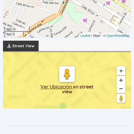
200 m
500 ft
Leaflet
| Wasi - ©
OpenStreetMap
Street View
Ver Ubicación
en
street
view