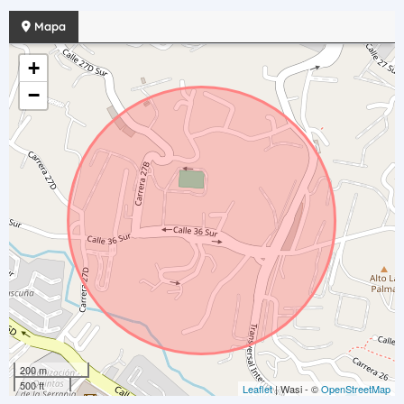
Mapa
+
−
200 m
500 ft
Leaflet
| Wasi - ©
OpenStreetMap