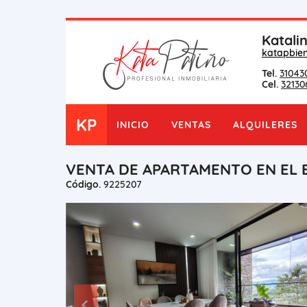
Katali
katapbie
Tel.
31043
Cel.
32130
KP
INICIO
VENTAS
ALQUILERES
VENTA DE APARTAMENTO EN EL 
Código.
9225207