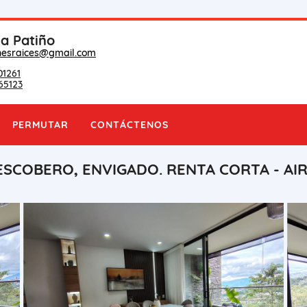
na Patiño
nesraices@gmail.com
01261
65123
PERMUTAR
CONTÁCTENOS
ESCOBERO, ENVIGADO. RENTA CORTA - AI