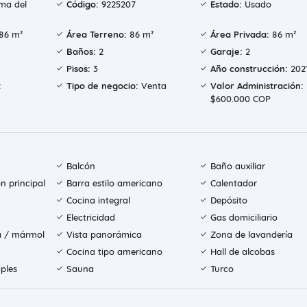
ma del
Código:
9225207
Estado:
Usado
86 m²
Área Terreno:
86 m²
Área Privada:
86 m²
Baños:
2
Garaje:
2
Pisos:
3
Año construcción:
202
:
Tipo de negocio:
Venta
Valor Administración:
$600.000 COP
Balcón
Baño auxiliar
n principal
Barra estilo americano
Calentador
Cocina integral
Depósito
Electricidad
Gas domiciliario
a / mármol
Vista panorámica
Zona de lavandería
Cocina tipo americano
Hall de alcobas
iples
Sauna
Turco