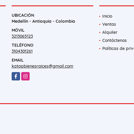
UBICACIÓN
Inicio
Medellín - Antioquia - Colombia
Ventas
MÓVIL
Alquiler
3213065123
Contáctenos
TELÉFONO
Políticas de pri
3104301261
EMAIL
katapbienesraices@gmail.com
Facebook
Instagram