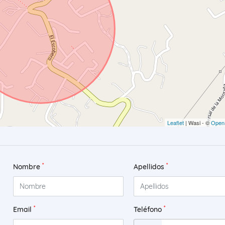
Leaflet
| Wasi - ©
Open
*
*
Nombre
Apellidos
*
*
Email
Teléfono