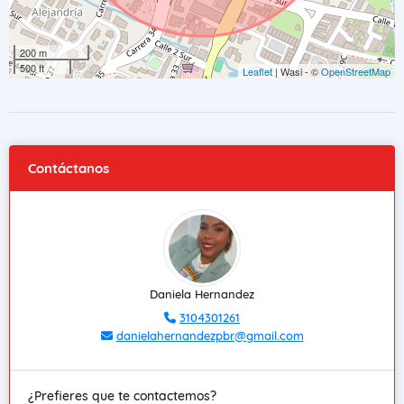
200 m
500 ft
Leaflet
| Wasi - ©
OpenStreetMap
Contáctanos
Daniela Hernandez
3104301261
danielahernandezpbr@gmail.com
¿Prefieres que te contactemos?