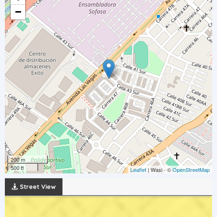
−
200 m
500 ft
Leaflet
| Wasi - ©
OpenStreetMap
Street View