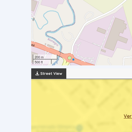
200 m
500 ft
Street View
Ver