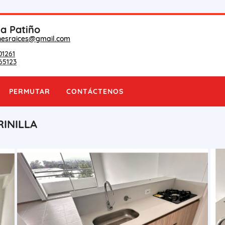
na Patiño
nesraices@gmail.com
01261
65123
PERMUTAR
CONTÁCTENOS
INILLA