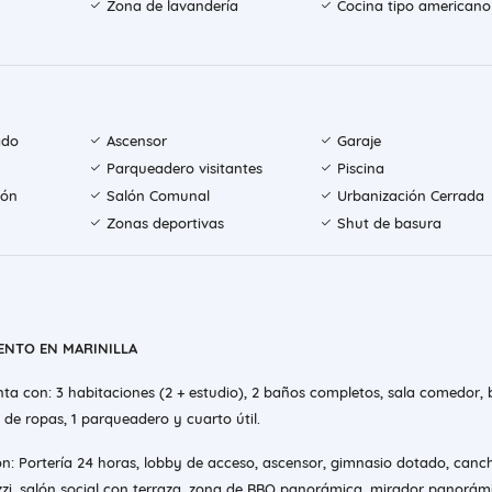
Zona de lavandería
Cocina tipo americano
ado
Ascensor
Garaje
Parqueadero visitantes
Piscina
ión
Salón Comunal
Urbanización Cerrada
Zonas deportivas
Shut de basura
ENTO EN MARINILLA
ta con: 3 habitaciones (2 + estudio), 2 baños completos, sala comedor, 
 de ropas, 1 parqueadero y cuarto útil.
n: Portería 24 horas, lobby de acceso, ascensor, gimnasio dotado, canc
uzzi, salón social con terraza, zona de BBQ panorámica, mirador panorám