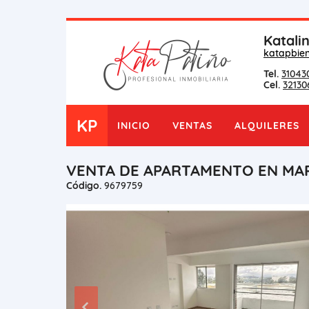
Katali
katapbie
Tel.
31043
Cel.
32130
KP
INICIO
VENTAS
ALQUILERES
VENTA DE APARTAMENTO EN MAR
Código.
9679759