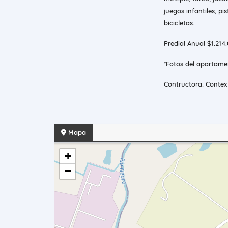
juegos infantiles, p
bicicletas.
Predial Anual $1.214
*Fotos del apartam
Contructora: Contex
Mapa
+
−