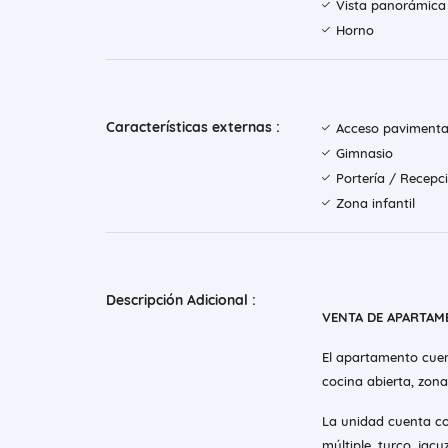
Vista panorámica
Horno
Características externas :
Acceso paviment
Gimnasio
Portería / Recepc
Zona infantil
Descripción Adicional :
VENTA DE APARTAM
El apartamento cuen
cocina abierta, zona
La unidad cuenta co
múltiple, turco, jac