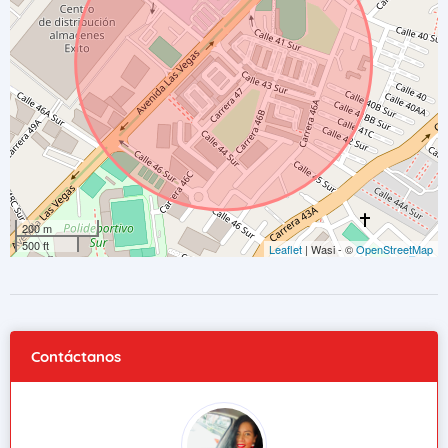
200 m
500 ft
Leaflet
| Wasi - ©
OpenStreetMap
Contáctanos