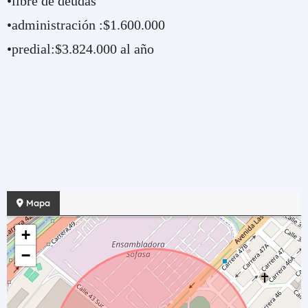
•libre de deudas
•administración :$1.600.000
•predial:$3.824.000 al año
Mapa
+
−