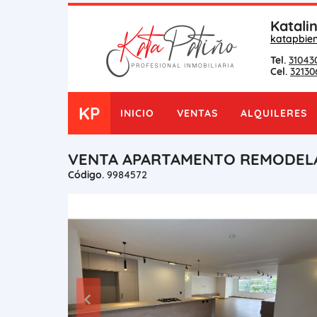
Katali
katapbie
Tel.
31043
Cel.
32130
KP
INICIO
VENTAS
ALQUILERES
VENTA APARTAMENTO REMODELA
Código.
9984572