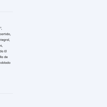
²,
partido,
tegral,
s,
da El
lla de
 Poblado