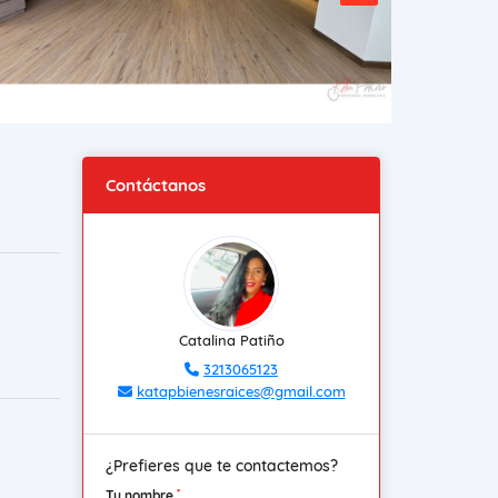
Contáctanos
Catalina Patiño
3213065123
katapbienesraices@gmail.com
¿Prefieres que te contactemos?
*
Tu nombre