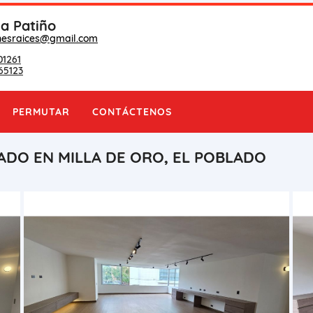
na Patiño
nesraices@gmail.com
01261
65123
PERMUTAR
CONTÁCTENOS
DO EN MILLA DE ORO, EL POBLADO