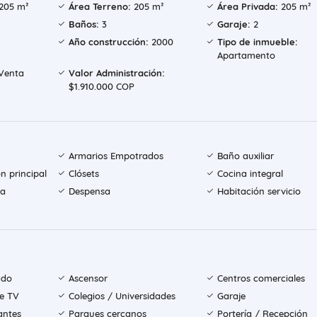
205 m²
Área Terreno:
205 m²
Área Privada:
205 m²
Baños:
3
Garaje:
2
Año construcción:
2000
Tipo de inmueble:
Apartamento
Venta
Valor Administración:
$1.910.000 COP
Armarios Empotrados
Baño auxiliar
n principal
Clósets
Cocina integral
ía
Despensa
Habitación servicio
ado
Ascensor
Centros comerciales
de TV
Colegios / Universidades
Garaje
antes
Parques cercanos
Portería / Recepción