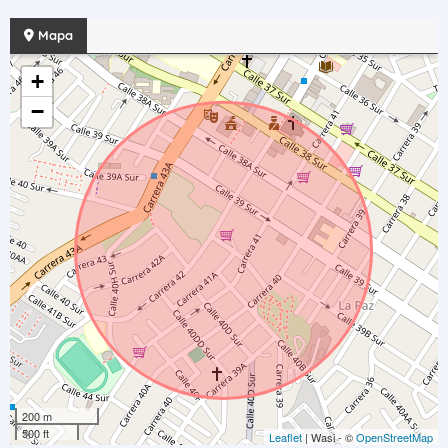
Mapa
+
−
200 m
500 ft
Leaflet
| Wasi - ©
OpenStreetMap