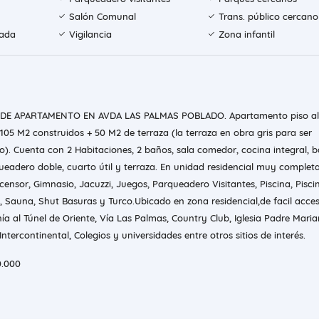
Salón Comunal
Trans. público cercano
rada
Vigilancia
Zona infantil
 DE APARTAMENTO EN AVDA LAS PALMAS POBLADO. Apartamento piso al
 105 M2 construidos + 50 M2 de terraza (la terraza en obra gris para ser
). Cuenta con 2 Habitaciones, 2 baños, sala comedor, cocina integral, b
ueadero doble, cuarto útil y terraza. En unidad residencial muy complet
censor, Gimnasio, Jacuzzi, Juegos, Parqueadero Visitantes, Piscina, Pisci
al, Sauna, Shut Basuras y Turco.Ubicado en zona residencial,de facil acce
ía al Túnel de Oriente, Vía Las Palmas, Country Club, Iglesia Padre Maria
ntercontinental, Colegios y universidades entre otros sitios de interés.
0.000