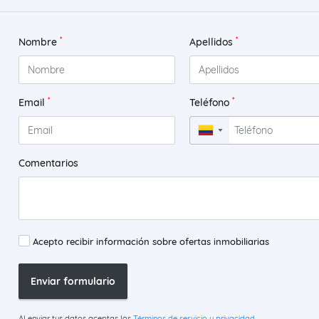
*
*
Nombre
Apellidos
*
*
Email
Teléfono
▼
Comentarios
Acepto recibir información sobre ofertas inmobiliarias
Enviar formulario
Al enviar tus datos aceptas los
Términos de servicio y privacidad