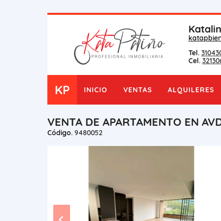
Katali
katapbie
Tel.
31043
Cel.
32130
KP
INICIO
VENTAS
ALQUILERES
VENTA DE APARTAMENTO EN AV
Código.
9480052