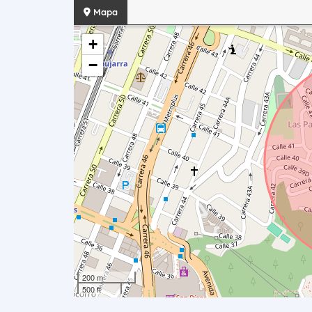
Mapa
+
−
200 m
500 ft