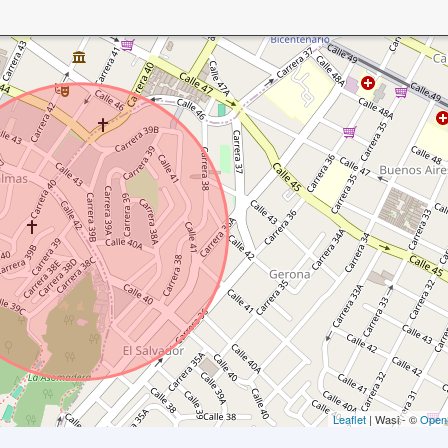
Leaflet
| Wasi - ©
Open