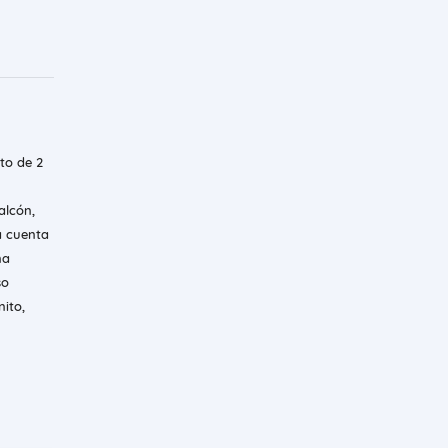
to de 2
alcón,
a cuenta
na
so
nito,