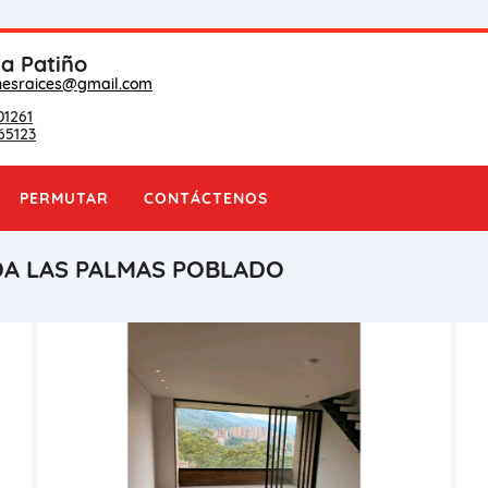
na Patiño
nesraices@gmail.com
01261
65123
PERMUTAR
CONTÁCTENOS
DA LAS PALMAS POBLADO