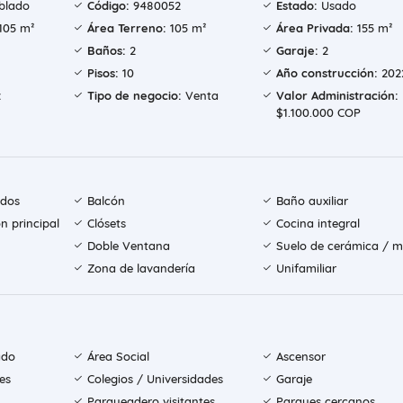
blado
Código:
9480052
Estado:
Usado
105 m²
Área Terreno:
105 m²
Área Privada:
155 m²
Baños:
2
Garaje:
2
Pisos:
10
Año construcción:
202
:
Tipo de negocio:
Venta
Valor Administración:
$1.100.000 COP
ados
Balcón
Baño auxiliar
n principal
Clósets
Cocina integral
Doble Ventana
Suelo de cerámica / 
Zona de lavandería
Unifamiliar
ado
Área Social
Ascensor
es
Colegios / Universidades
Garaje
Parqueadero visitantes
Parques cercanos