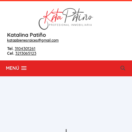
Katalina Patiño
katapbienesraices@gmail.com
Tel.
3104301261
Cel.
3213065123
MENÚ