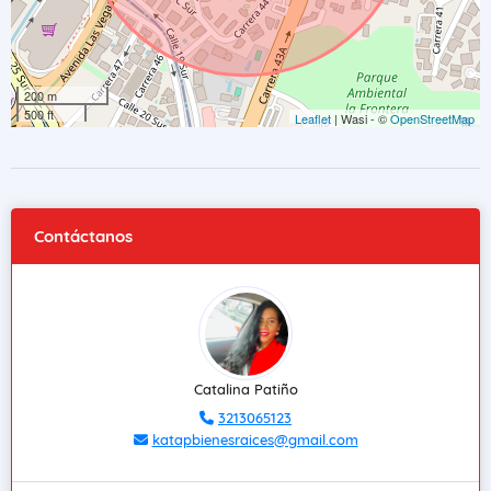
200 m
500 ft
Leaflet
| Wasi - ©
OpenStreetMap
Contáctanos
Catalina Patiño
3213065123
katapbienesraices@gmail.com