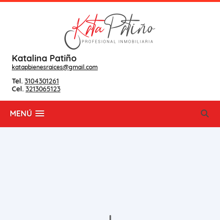
Katalina Patiño
katapbienesraices@gmail.com
Tel.
3104301261
Cel.
3213065123
MENÚ