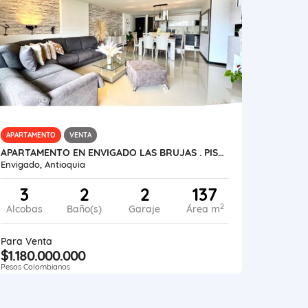
APARTAMENTO
VENTA
APARTAMENTO EN ENVIGADO LAS BRUJAS . PISO ALTO CON HERMOSA VISTA
Envigado, Antioquia
3
2
2
137
2
Alcobas
Baño(s)
Garaje
Área m
Para Venta
$1.180.000.000
Pesos Colombianos