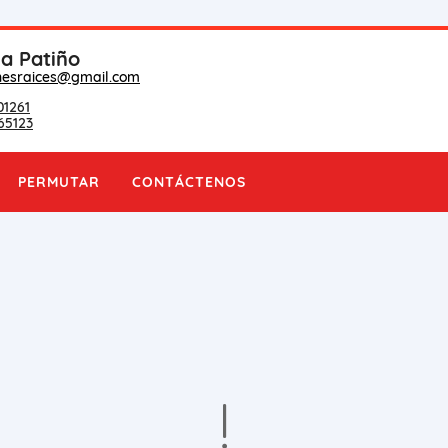
na Patiño
nesraices@gmail.com
01261
65123
PERMUTAR
CONTÁCTENOS