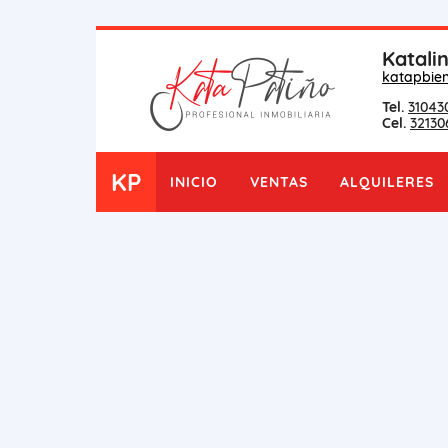
Katali
katapbie
Tel.
31043
Cel.
32130
KP
INICIO
VENTAS
ALQUILERES