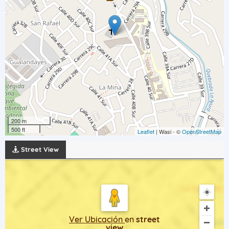
200 m
500 ft
Leaflet
| Wasi - ©
OpenStreetMap
Street View
Ver Ubicación
en
street
view