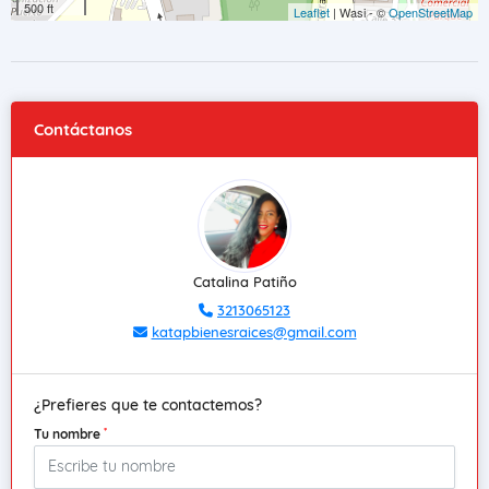
500 ft
Leaflet
| Wasi - ©
OpenStreetMap
Contáctanos
Catalina Patiño
3213065123
katapbienesraices@gmail.com
¿Prefieres que te contactemos?
*
Tu nombre