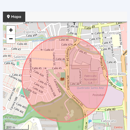
Mapa
+
−
200 m