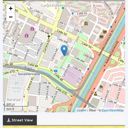
+
−
200 m
500 ft
Leaflet
| Wasi - ©
OpenStreetMap
Street View