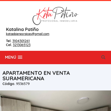
Katalina Patiño
katapbienesraices@gmail.com
Tel.
3104301261
Cel.
3213065123
MENÚ
APARTAMENTO EN VENTA
SURAMERICANA
Código.
9536579