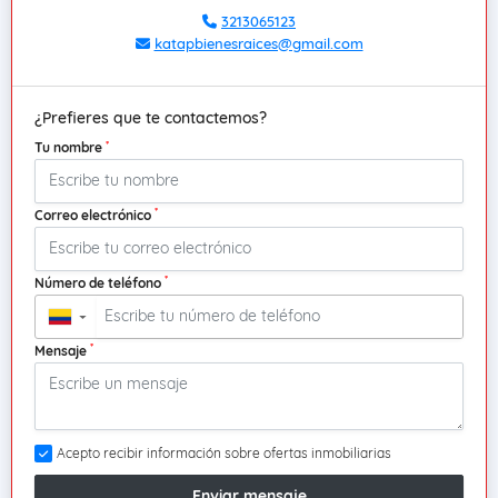
3213065123
katapbienesraices@gmail.com
¿Prefieres que te contactemos?
*
Tu nombre
*
Correo electrónico
*
Número de teléfono
▼
*
Mensaje
Acepto recibir información sobre ofertas inmobiliarias
Enviar mensaje