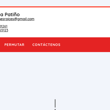
na Patiño
nesraices@gmail.com
01261
65123
PERMUTAR
CONTÁCTENOS