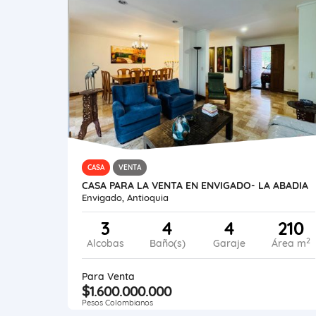
CASA
VENTA
CASA PARA LA VENTA EN ENVIGADO- LA ABADIA
Envigado, Antioquia
3
4
4
210
2
Alcobas
Baño(s)
Garaje
Área m
Para Venta
$1.600.000.000
Pesos Colombianos