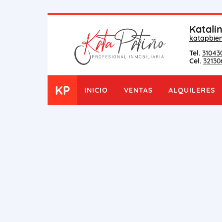
Katali
katapbie
Tel.
31043
Cel.
32130
KP
INICIO
VENTAS
ALQUILERES