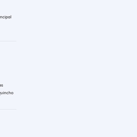
ncipal
es
Quincho