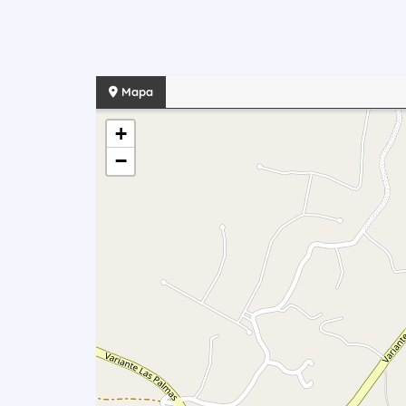
Mapa
+
−