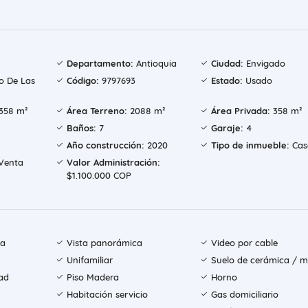
Departamento:
Antioquia
Ciudad:
Envigado
o De Las
Código:
9797693
Estado:
Usado
358 m²
Área Terreno:
2088 m²
Área Privada:
358 m²
Baños:
7
Garaje:
4
Año construcción:
2020
Tipo de inmueble:
Cas
Venta
Valor Administración:
$1.100.000 COP
ía
Vista panorámica
Video por cable
Unifamiliar
Suelo de cerámica / 
ad
Piso Madera
Horno
Habitación servicio
Gas domiciliario