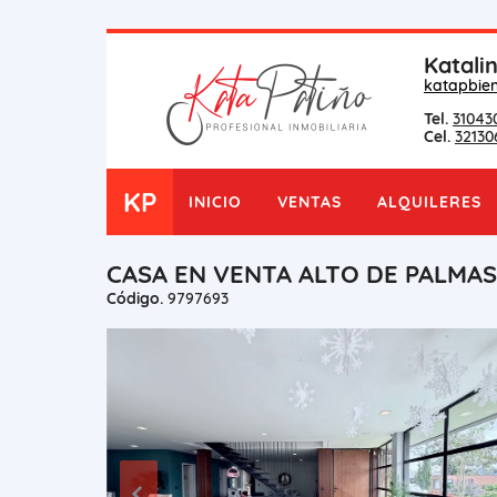
Katali
katapbie
Tel.
31043
Cel.
32130
KP
INICIO
VENTAS
ALQUILERES
CASA EN VENTA ALTO DE PALMAS
Código.
9797693