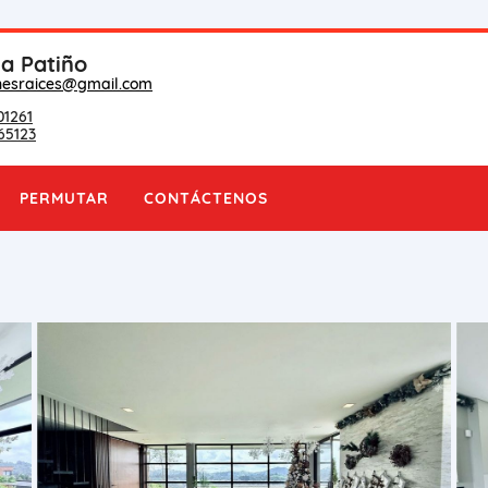
na Patiño
nesraices@gmail.com
01261
65123
PERMUTAR
CONTÁCTENOS