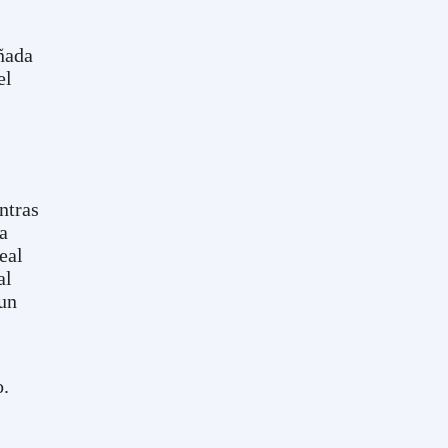
eñada
el
ntras
na
eal
al
 un
o.