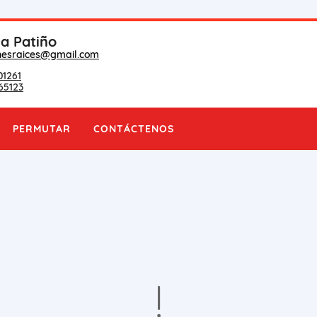
na Patiño
nesraices@gmail.com
01261
65123
PERMUTAR
CONTÁCTENOS