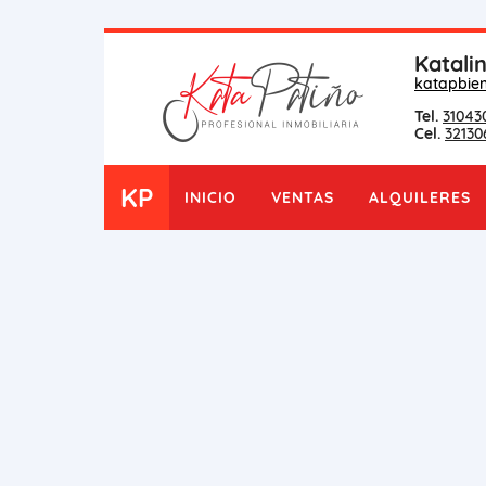
Katali
katapbie
Tel.
31043
Cel.
32130
KP
INICIO
VENTAS
ALQUILERES