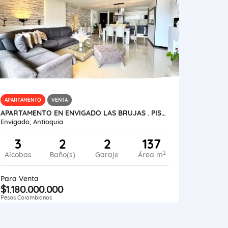
APARTAMENTO
VENTA
APARTAMENTO EN ENVIGADO LAS BRUJAS . PISO ALTO CON HERMOSA VISTA
Envigado, Antioquia
3
2
2
137
2
Alcobas
Baño(s)
Garaje
Área m
Para Venta
$1.180.000.000
Pesos Colombianos