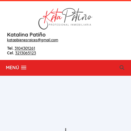
Katalina Patiño
katapbienesraices@gmail.com
Tel.
3104301261
Cel.
3213065123
MENÚ