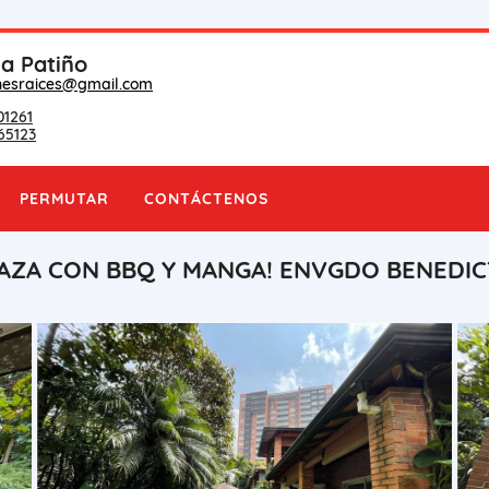
na Patiño
nesraices@gmail.com
01261
65123
PERMUTAR
CONTÁCTENOS
RAZA CON BBQ Y MANGA! ENVGDO BENEDI