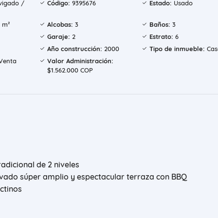
igado /
Código:
9395676
Estado:
Usado
 m²
Alcobas:
3
Baños:
3
Garaje:
2
Estrato:
6
Año construcción:
2000
Tipo de inmueble:
Cas
Venta
Valor Administración:
$1.562.000 COP
dicional de 2 niveles
ivado súper amplio y espectacular terraza con BBQ
ctinos