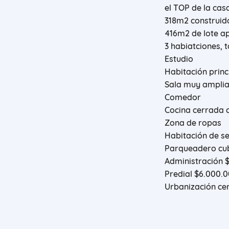
el TOP de la ca
318m2 construid
416m2 de lote a
3 habiatciones, 
Estudio
Habitación prin
Sala muy ampli
Comedor
Cocina cerrada c
Zona de ropas
Habitación de se
Parqueadero cub
Administración 
Predial $6.000.
Urbanización ce