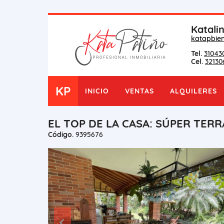
Katali
katapbie
Tel.
31043
Cel.
32130
KP
INICIO
VENTAS
ALQUILERES
EL TOP DE LA CASA: SÚPER TER
Código.
9395676