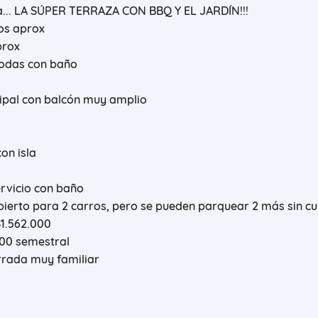
sa... LA SÚPER TERRAZA CON BBQ Y EL JARDÍN!!!
os aprox
prox
todas con baño
cipal con balcón muy amplio
a
on isla
rvicio con baño
ierto para 2 carros, pero se pueden parquear 2 más sin cu
$1.562.000
000 semestral
rrada muy familiar