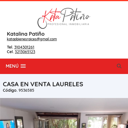
Katalina Patiño
katapbienesraices@gmail.com
Tel.
3104301261
Cel.
3213065123
MENÚ
CASA EN VENTA LAURELES
Código.
9536585