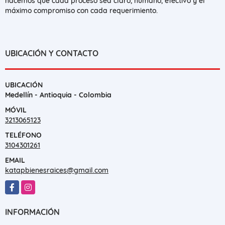
hacemos que cada proceso sea claro, humano, efectivo y el
máximo compromiso con cada requerimiento.
UBICACIÓN Y CONTACTO
UBICACIÓN
Medellín - Antioquia - Colombia
MÓVIL
3213065123
TELÉFONO
3104301261
EMAIL
katapbienesraices@gmail.com
Facebook
Instagram
INFORMACIÓN