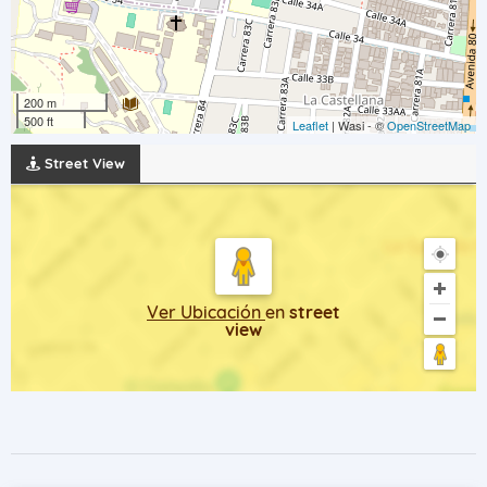
200 m
500 ft
Leaflet
| Wasi - ©
OpenStreetMap
Street View
Ver Ubicación
en
street
view