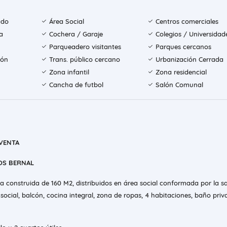
ado
Área Social
Centros comerciales
a
Cochera / Garaje
Colegios / Universidad
Parqueadero visitantes
Parques cercanos
ión
Trans. público cercano
Urbanización Cerrada
Zona infantil
Zona residencial
Cancha de futbol
Salón Comunal
VENTA
OS BERNAL
a construida de 160 M2, distribuidos en área social conformada por la sa
cial, balcón, cocina integral, zona de ropas, 4 habitaciones, baño priv