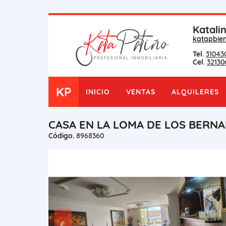
Katali
katapbie
Tel.
31043
Cel.
32130
KP
INICIO
VENTAS
ALQUILERES
CASA EN LA LOMA DE LOS BERNA
Código.
8968360