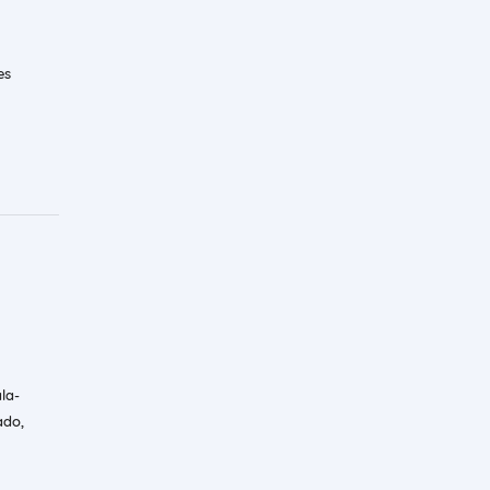
es
la-
ado,