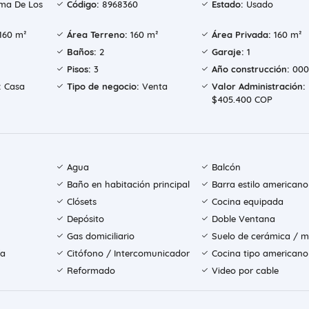
ma De Los
Código:
8968360
Estado:
Usado
160 m²
Área Terreno:
160 m²
Área Privada:
160 m²
Baños:
2
Garaje:
1
Pisos:
3
Año construcción:
000
:
Casa
Tipo de negocio:
Venta
Valor Administración:
$405.400 COP
Agua
Balcón
Baño en habitación principal
Barra estilo americano
Clósets
Cocina equipada
Depósito
Doble Ventana
Gas domiciliario
Suelo de cerámica / 
ía
Citófono / Intercomunicador
Cocina tipo americano
Reformado
Video por cable