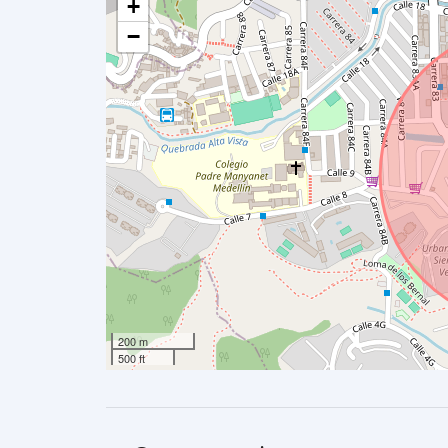
+
−
200 m
500 ft