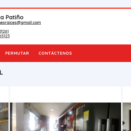
na Patiño
nesraices@gmail.com
01261
65123
PERMUTAR
CONTÁCTENOS
L