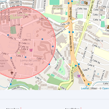
Leaflet
| Wasi - ©
Open
*
*