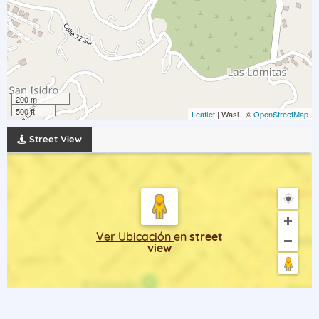
200 m
500 ft
Leaflet
| Wasi - ©
OpenStreetMap
Street View
Ver Ubicación
en
street
view