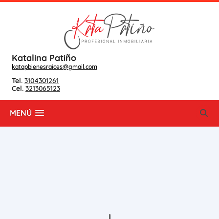
Katalina Patiño
katapbienesraices@gmail.com
Tel.
3104301261
Cel.
3213065123
MENÚ