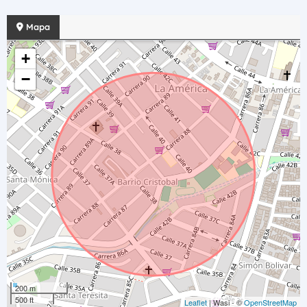
Mapa
+
−
200 m
500 ft
Leaflet
| Wasi - ©
OpenStreetMap