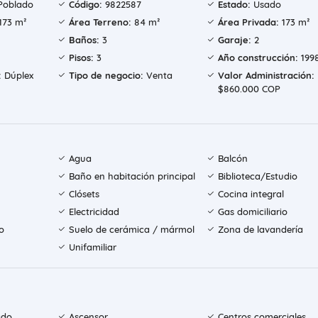
Poblado
Código:
9822587
Estado:
Usado
173 m²
Área Terreno:
84 m²
Área Privada:
173 m²
Baños:
3
Garaje:
2
Pisos:
3
Año construcción:
199
:
Dúplex
Tipo de negocio:
Venta
Valor Administración:
$860.000 COP
Agua
Balcón
Baño en habitación principal
Biblioteca/Estudio
Clósets
Cocina integral
Electricidad
Gas domiciliario
o
Suelo de cerámica / mármol
Zona de lavandería
Unifamiliar
ado
Ascensor
Centros comerciales