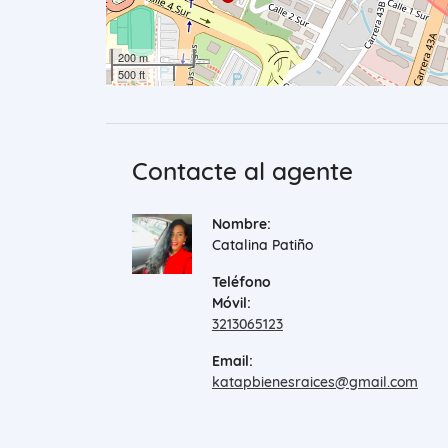
200 m
500 ft
Contacte al agente
Nombre:
Catalina Patiño
Teléfono
Móvil:
3213065123
Email:
katapbienesraices@gmail.com