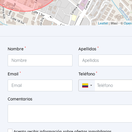
Leaflet
| Wasi - ©
Open
*
*
Nombre
Apellidos
*
*
Email
Teléfono
▼
Comentarios
Acepto recibir información sobre ofertas inmobiliarias