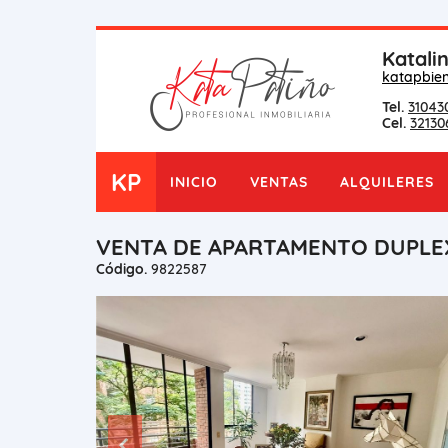
Katali
katapbie
Tel.
31043
Cel.
32130
KP
INICIO
VENTAS
ALQUILERES
VENTA DE APARTAMENTO DUPLEX
Código.
9822587