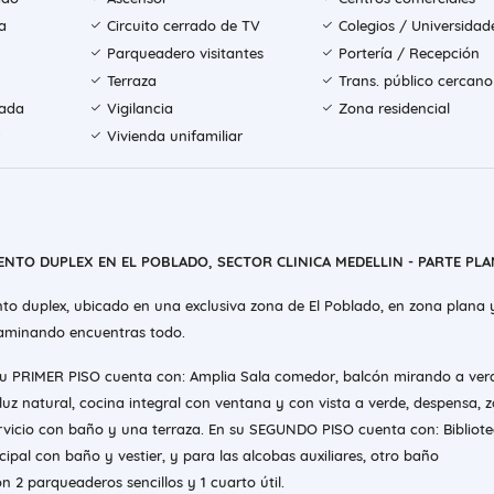
a
Circuito cerrado de TV
Colegios / Universidad
Parqueadero visitantes
Portería / Recepción
Terraza
Trans. público cercano
rada
Vigilancia
Zona residencial
Vivienda unifamiliar
NTO DUPLEX EN EL POBLADO, SECTOR CLINICA MEDELLIN - PARTE PL
o duplex, ubicado en una exclusiva zona de El Poblado, en zona plana 
caminando encuentras todo.
u PRIMER PISO cuenta con: Amplia Sala comedor, balcón mirando a verd
uz natural, cocina integral con ventana y con vista a verde, despensa, 
ervicio con baño y una terraza. En su SEGUNDO PISO cuenta con: Bibliote
ncipal con baño y vestier, y para las alcobas auxiliares, otro baño
 2 parqueaderos sencillos y 1 cuarto útil.