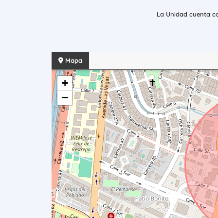
La Unidad cuenta co
Mapa
+
−