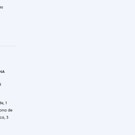
es
ANA
y
e, 1
zona de
ca, 3