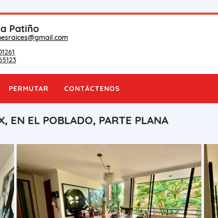
na Patiño
nesraices@gmail.com
01261
65123
PERMUTAR
CONTÁCTENOS
, EN EL POBLADO, PARTE PLANA