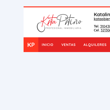
Katali
katapbie
Tel.
31043
Cel.
32130
KP
INICIO
VENTAS
ALQUILERES