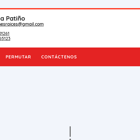
na Patiño
nesraices@gmail.com
01261
65123
PERMUTAR
CONTÁCTENOS