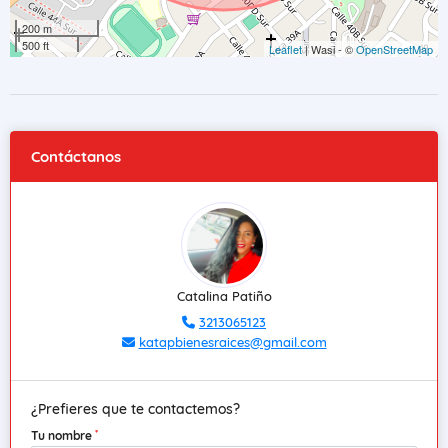
200 m
500 ft
Leaflet
| Wasi - ©
OpenStreetMap
Contáctanos
Catalina Patiño
3213065123
katapbienesraices@gmail.com
¿Prefieres que te contactemos?
*
Tu nombre