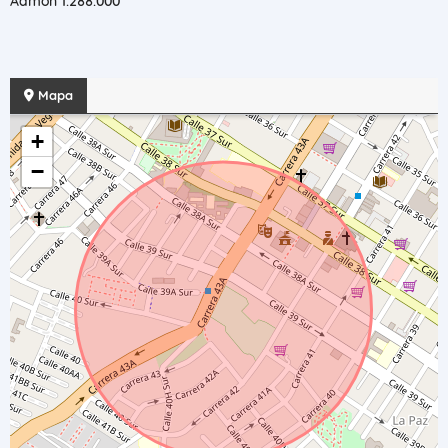
Admon 1.288.000
Mapa
+
−