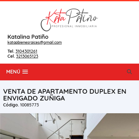
Katalina Patiño
katapbienesraices@gmail.com
Tel.
3104301261
Cel.
3213065123
MENÚ
VENTA DE APARTAMENTO DUPLEX EN
ENVIGADO ZUÑIGA
Código.
10085773