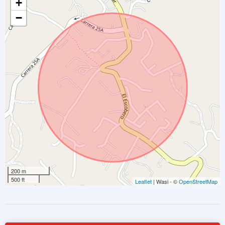
+
−
200 m
500 ft
Leaflet
| Wasi - ©
OpenStreetMap