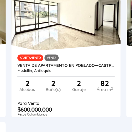
APARTAMENTO
VENTA
VENTA DE APARTAMENTO EN POBLADO—CASTROPOL
Medellín, Antioquia
2
2
2
82
2
Alcobas
Baño(s)
Garaje
Área m
Para Venta
$600.000.000
Pesos Colombianos