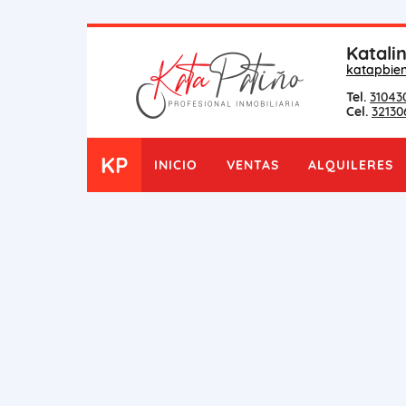
Katali
katapbie
Tel.
31043
Cel.
32130
KP
INICIO
VENTAS
ALQUILERES