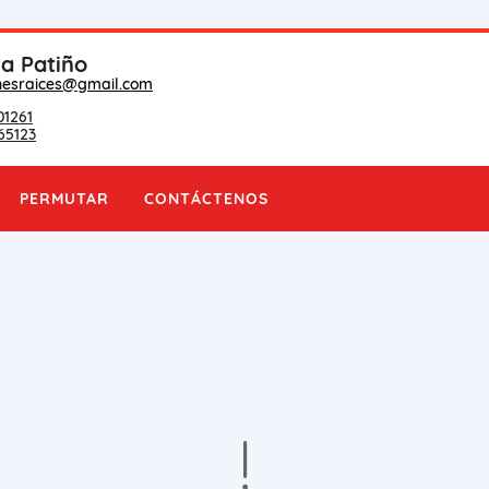
na Patiño
nesraices@gmail.com
01261
65123
PERMUTAR
CONTÁCTENOS