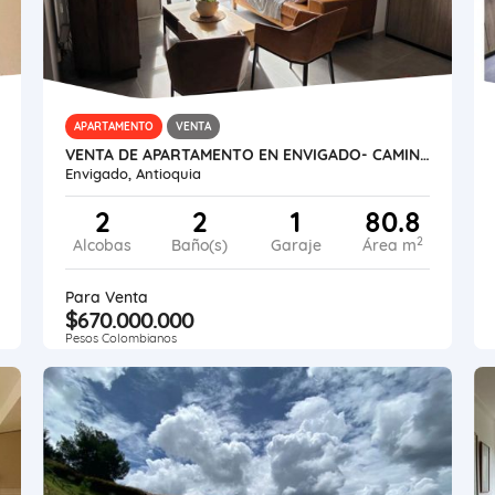
APARTAMENTO
VENTA
VENTA DE APARTAMENTO EN ENVIGADO- CAMINO VERDE CON VISTA A LA CIUDAD
Envigado, Antioquia
2
2
1
80.8
2
Alcobas
Baño(s)
Garaje
Área m
Para Venta
$670.000.000
Pesos Colombianos