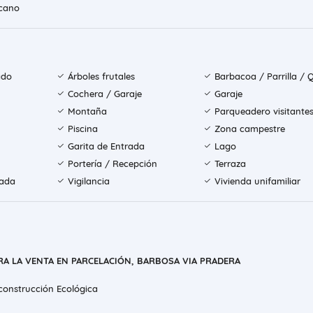
icano
ado
Árboles frutales
Barbacoa / Parrilla / 
Cochera / Garaje
Garaje
Montaña
Parqueadero visitante
Piscina
Zona campestre
Garita de Entrada
Lago
Portería / Recepción
Terraza
rada
Vigilancia
Vivienda unifamiliar
RA LA VENTA EN PARCELACIÓN, BARBOSA VIA PRADERA
construcción Ecológica