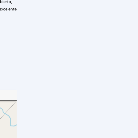
bierta,
excelente