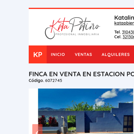
Katali
katapbie
Tel.
31043
Cel.
32130
KP
INICIO
VENTAS
ALQUILERES
FINCA EN VENTA EN ESTACION P
Código.
6072745