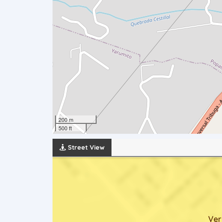
200 m
500 ft
Street View
Ver