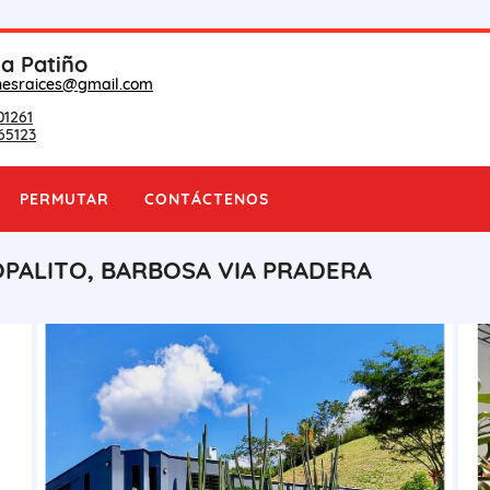
na Patiño
nesraices@gmail.com
01261
65123
PERMUTAR
CONTÁCTENOS
OPALITO, BARBOSA VIA PRADERA