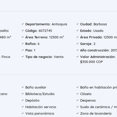
Departamento:
Antioquia
Ciudad:
Barbosa
alito
Código:
6072745
Estado:
Usado
480 m²
Área Terreno:
12300 m²
Área Privada:
12300 m
Baños:
6
Garaje:
2
Piso:
1
Año construcción:
201
:
Finca
Tipo de negocio:
Venta
Valor Administración:
$350.000 COP
Baño auxiliar
Baño en habitación pri
icano
Biblioteca/Estudio
Clósets
Depósito
Despensa
Habitación servicio
Suelo de cerámica / 
Vista panorámica
Zona de lavandería