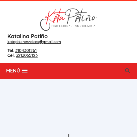
Katalina Patiño
katapbienesraices@gmail.com
Tel.
3104301261
Cel.
3213065123
MENÚ